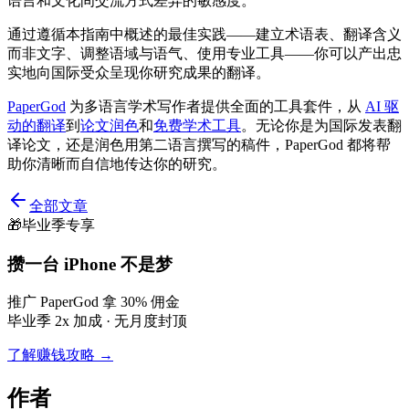
语言和文化间交流方式差异的敏感度。
通过遵循本指南中概述的最佳实践——建立术语表、翻译含义
而非文字、调整语域与语气、使用专业工具——你可以产出忠
实地向国际受众呈现你研究成果的翻译。
PaperGod
为多语言学术写作者提供全面的工具套件，从
AI 驱
动的翻译
到
论文润色
和
免费学术工具
。无论你是为国际发表翻
译论文，还是润色用第二语言撰写的稿件，PaperGod 都将帮
助你清晰而自信地传达你的研究。
全部文章
🎁
毕业季专享
攒一台 iPhone 不是梦
推广 PaperGod 拿 30% 佣金
毕业季 2x 加成 · 无月度封顶
了解赚钱攻略 →
作者