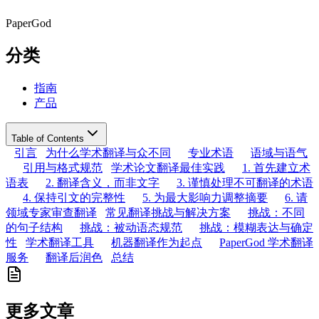
PaperGod
分类
指南
产品
Table of Contents
引言
为什么学术翻译与众不同
专业术语
语域与语气
引用与格式规范
学术论文翻译最佳实践
1. 首先建立术
语表
2. 翻译含义，而非文字
3. 谨慎处理不可翻译的术语
4. 保持引文的完整性
5. 为最大影响力调整摘要
6. 请
领域专家审查翻译
常见翻译挑战与解决方案
挑战：不同
的句子结构
挑战：被动语态规范
挑战：模糊表达与确定
性
学术翻译工具
机器翻译作为起点
PaperGod 学术翻译
服务
翻译后润色
总结
更多文章