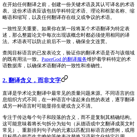
在开始任何翻译之前，创建一份关键术语及其认可译名的术语
表。这份术语表应该包括学科特定术语、理论和框架名称、缩
略语和缩写，以及任何翻译存在歧义或争议的术语。
一致性至关重要。如果你在第一段将某个术语翻译为特定表
述，那么整篇论文中每次出现该概念时都必须使用相同的译
法。术语表可以防止前后不一致，确保全文连贯。
查阅目标语言的已发表论文，验证你的翻译术语是否与该领域
的既有用法一致。
PaperGod 的翻译服务
维护着学科特定的术
语数据库，以确保术语翻译的一致性和准确性。
2. 翻译含义，而非文字
直译是学术论文翻译中最常见的质量问题来源。不同语言的信
息组织方式不同，在一种语言中读起来自然的表述，逐字翻译
成另一种语言时可能显得生硬或含义不清。
专注于传达每个句子和段落的含义，而不是复制其精确结构。
这可能意味着将长句拆分为短句（从德语或中文翻译成英文时
常见）、重新排列句子内的元素以匹配目标语言的惯例，或用
目标受众能产生共鸣的等效表达替换习语和文化特定引用。