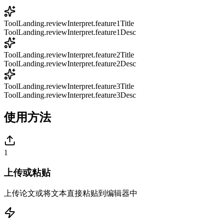
ToolLanding.reviewInterpret.feature1Title
ToolLanding.reviewInterpret.feature1Desc
ToolLanding.reviewInterpret.feature2Title
ToolLanding.reviewInterpret.feature2Desc
ToolLanding.reviewInterpret.feature3Title
ToolLanding.reviewInterpret.feature3Desc
使用方法
1
上传或粘贴
上传论文或将文本直接粘贴到编辑器中