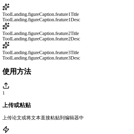
ToolLanding.figureCaption.feature1Title
ToolLanding.figureCaption.feature1Desc
ToolLanding.figureCaption.feature2Title
ToolLanding.figureCaption.feature2Desc
ToolLanding.figureCaption.feature3Title
ToolLanding.figureCaption.feature3Desc
使用方法
1
上传或粘贴
上传论文或将文本直接粘贴到编辑器中