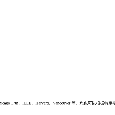
hicago 17th、IEEE、Harvard、Vancouver 等。您也可以