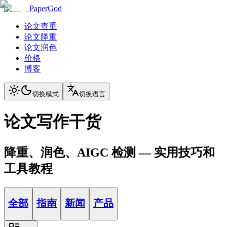
PaperGod
论文查重
论文降重
论文润色
价格
博客
切换模式
切换语言
论文写作干货
降重、润色、AIGC 检测 — 实用技巧和
工具教程
全部
指南
新闻
产品