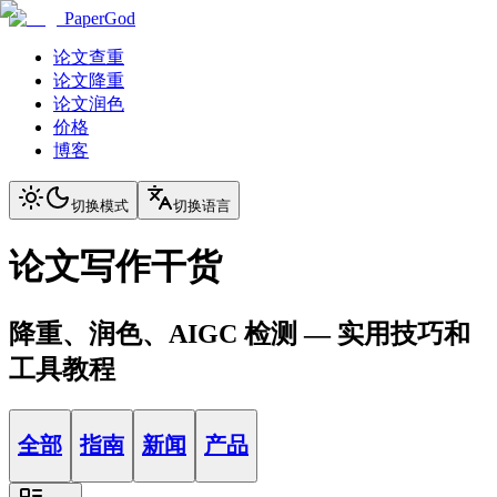
PaperGod
论文查重
论文降重
论文润色
价格
博客
切换模式
切换语言
论文写作干货
降重、润色、AIGC 检测 — 实用技巧和
工具教程
全部
指南
新闻
产品