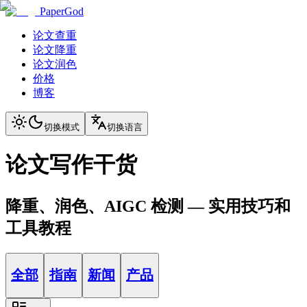
PaperGod
论文查重
论文降重
论文润色
价格
博客
切换模式
切换语言
论文写作干货
降重、润色、AIGC 检测 — 实用技巧和
工具教程
全部
指南
新闻
产品