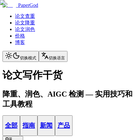
PaperGod
论文查重
论文降重
论文润色
价格
博客
切换模式
切换语言
论文写作干货
降重、润色、AIGC 检测 — 实用技巧和
工具教程
全部
指南
新闻
产品