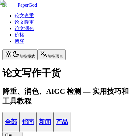
PaperGod
论文查重
论文降重
论文润色
价格
博客
切换模式
切换语言
论文写作干货
降重、润色、AIGC 检测 — 实用技巧和
工具教程
全部
指南
新闻
产品