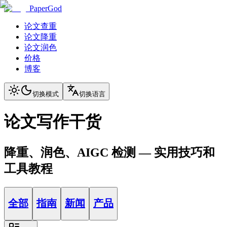
PaperGod
论文查重
论文降重
论文润色
价格
博客
切换模式
切换语言
论文写作干货
降重、润色、AIGC 检测 — 实用技巧和
工具教程
全部
指南
新闻
产品