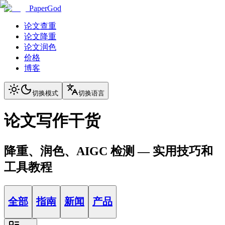
PaperGod
论文查重
论文降重
论文润色
价格
博客
切换模式
切换语言
论文写作干货
降重、润色、AIGC 检测 — 实用技巧和
工具教程
全部
指南
新闻
产品