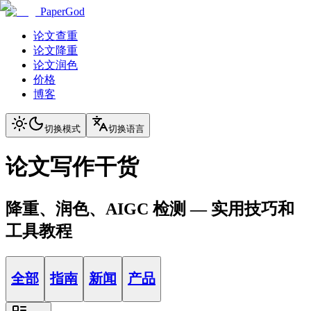
PaperGod
论文查重
论文降重
论文润色
价格
博客
切换模式
切换语言
论文写作干货
降重、润色、AIGC 检测 — 实用技巧和
工具教程
全部
指南
新闻
产品