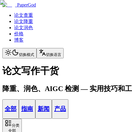
PaperGod
论文查重
论文降重
论文润色
价格
博客
切换模式
切换语言
论文写作干货
降重、润色、AIGC 检测 — 实用技巧和
全部
指南
新闻
产品
分类
全部