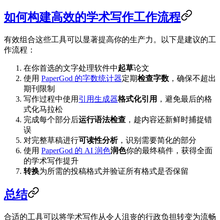
如何构建高效的学术写作工作流程
有效组合这些工具可以显著提高你的生产力。以下是建议的工
作流程：
在你首选的文字处理软件中
起草
论文
使用
PaperGod 的字数统计器
定期
检查字数
，确保不超出
期刊限制
写作过程中使用
引用生成器
格式化引用
，避免最后的格
式化马拉松
完成每个部分后
运行语法检查
，趁内容还新鲜时捕捉错
误
对完整草稿进行
可读性分析
，识别需要简化的部分
使用
PaperGod 的 AI 润色
润色
你的最终稿件，获得全面
的学术写作提升
转换
为所需的投稿格式并验证所有格式是否保留
总结
合适的工具可以将学术写作从令人沮丧的行政负担转变为流畅